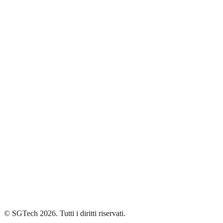
Chi Siamo
Tecnologia
Mercati
Dati
Casi d'uso
Casi d'uso Europa
Gestione del microbioma
Informativa sulla Privacy
Termini di Utilizzo
Dichiarazione di Accessibilità
© SGTech 2026. Tutti i diritti riservati.