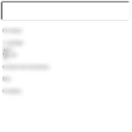
Chi Siamo
Tecnologia
Mercati
Gestione del microbioma
Dati
Contattaci
Scopri di più